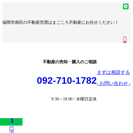
コ
ナ
ア
ン
ビ
イ
ア
テ
ゲ
コ
イ
ア
福岡市南区の不動産売買はまごころ不動産にお任せください！
ン
ー
ン
コ
イ
ア
ツ
シ
リ
ン
コ
イ
へ
ョ
ア
ン
リ
ン
コ
ス
ン
イ
ク
ン
リ
ン
キ
に
コ
ク
ン
リ
ッ
移
ン
ク
ン
プ
動
リ
不動産の売却・購入のご相談
ク
ン
まずは相談する
ク
092-710-1782
- お問い合わせ -
9:30～18:00 / 水曜日定休