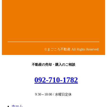
コ
ア
ン
イ
リ
コ
ア
ン
ン
イ
ク
リ
コ
ア
ン
ン
イ
ク
リ
コ
ア
ン
ン
イ
ク
リ
コ
ン
ン
©まごころ不動産 All Rights Reserved.
ク
リ
ン
ク
不動産の売却・購入のご相談
092-710-1782
9:30～18:00 / 水曜日定休
ホーム