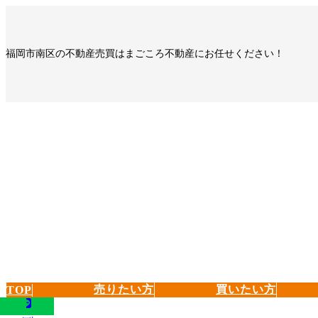
コ
ナ
ン
ビ
テ
ゲ
福岡市南区の不動産売買はまごころ不動産にお任せください！
ン
ー
ツ
シ
へ
ョ
ス
ン
キ
に
ッ
移
プ
動
売りたい方
買いたい方
TOP