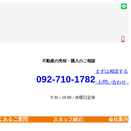
ア
イ
ア
コ
イ
ア
ン
コ
イ
ア
リ
ン
コ
イ
ア
ン
リ
ン
コ
イ
ク
ン
リ
ン
コ
ク
ン
リ
ン
ク
ン
リ
不動産の売却・購入のご相談
ク
ン
まずは相談する
ク
092-710-1782
- お問い合わせ -
9:30～18:00 / 水曜日定休
くあるご質問
スタッフ紹介
会社案内