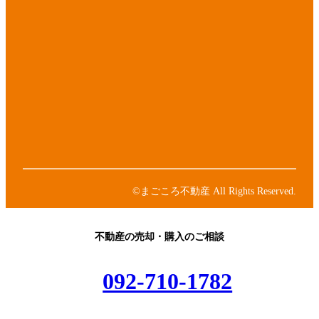
ア
イ
コ
ア
ン
イ
リ
コ
ア
ン
ン
イ
ク
リ
コ
ア
ン
ン
イ
ク
リ
コ
ア
ン
ン
イ
ク
リ
コ
ン
ン
©まごころ不動産 All Rights Reserved.
ク
リ
ン
ク
不動産の売却・購入のご相談
092-710-1782