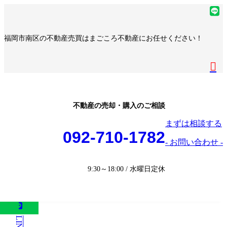
コ
ナ
ア
ン
ビ
イ
ア
テ
ゲ
コ
イ
ア
福岡市南区の不動産売買はまごころ不動産にお任せください！
ン
ー
ン
コ
イ
ア
ツ
シ
リ
ン
コ
イ
へ
ョ
ア
ン
リ
ン
コ
ス
ン
イ
ク
ン
リ
ン
キ
に
コ
ク
ン
リ
ッ
移
ン
ク
ン
プ
動
リ
不動産の売却・購入のご相談
ク
ン
まずは相談する
ク
092-710-1782
- お問い合わせ -
9:30～18:00 / 水曜日定休