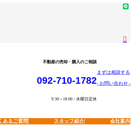
ア
イ
ア
コ
イ
ア
ン
コ
イ
ア
リ
ン
コ
イ
ア
ン
リ
ン
コ
イ
ク
ン
リ
ン
コ
ク
ン
リ
ン
ク
ン
リ
不動産の売却・購入のご相談
ク
ン
まずは相談する
ク
092-710-1782
- お問い合わせ -
9:30～18:00 / 水曜日定休
くあるご質問
スタッフ紹介
会社案内