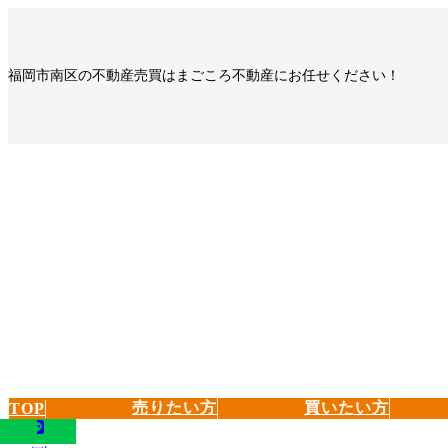
コ
ナ
ン
ビ
テ
ゲ
福岡市南区の不動産売買はまごころ不動産にお任せください！
ン
ー
ツ
シ
へ
ョ
ス
ン
キ
に
ッ
移
プ
動
売りたい方
買いたい方
TOP