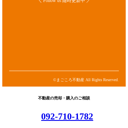
＼ Follow us 随時更新中 ／
ア
イ
コ
ア
ン
イ
リ
コ
ア
ン
ン
イ
ク
リ
コ
ア
ン
ン
イ
ク
リ
コ
ア
ン
ン
イ
ク
リ
コ
ン
ン
©まごころ不動産 All Rights Reserved.
ク
リ
ン
ク
不動産の売却・購入のご相談
092-710-1782