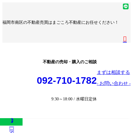
コ
ナ
ア
ン
ビ
イ
ア
テ
ゲ
コ
イ
ア
福岡市南区の不動産売買はまごころ不動産にお任せください！
ン
ー
ン
コ
イ
ア
ツ
シ
リ
ン
コ
イ
へ
ョ
ア
ン
リ
ン
コ
ス
ン
イ
ク
ン
リ
ン
キ
に
コ
ク
ン
リ
ッ
移
ン
ク
ン
プ
動
リ
不動産の売却・購入のご相談
ク
ン
まずは相談する
ク
092-710-1782
- お問い合わせ -
9:30～18:00 / 水曜日定休