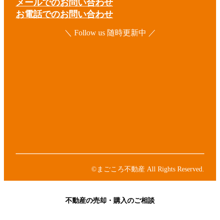
メールでのお問い合わせ
お電話でのお問い合わせ
＼ Follow us 随時更新中 ／
ア
イ
コ
ア
ン
イ
リ
コ
ア
ン
ン
イ
ク
リ
コ
ア
ン
ン
イ
ク
リ
コ
ア
ン
ン
イ
ク
リ
コ
ン
ン
©まごころ不動産 All Rights Reserved.
ク
リ
ン
ク
不動産の売却・購入のご相談