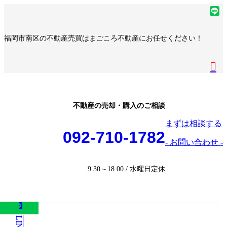
コ
ナ
ア
ン
ビ
イ
ア
テ
ゲ
コ
イ
ア
福岡市南区の不動産売買はまごころ不動産にお任せください！
ン
ー
ン
コ
イ
ア
ツ
シ
リ
ン
コ
イ
へ
ョ
ア
ン
リ
ン
コ
ス
ン
イ
ク
ン
リ
ン
キ
に
コ
ク
ン
リ
ッ
移
ン
ク
ン
プ
動
リ
不動産の売却・購入のご相談
ク
ン
まずは相談する
ク
092-710-1782
- お問い合わせ -
9:30～18:00 / 水曜日定休