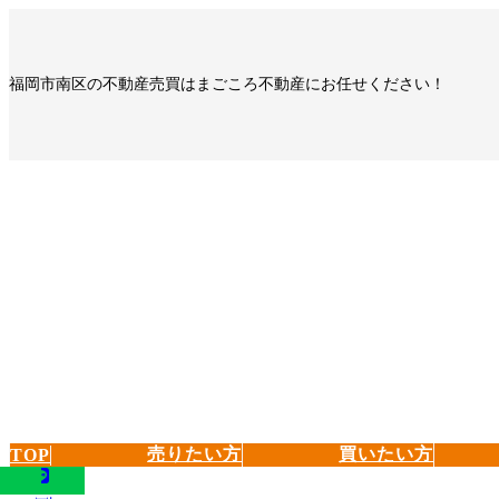
コ
ナ
ン
ビ
テ
ゲ
福岡市南区の不動産売買はまごころ不動産にお任せください！
ン
ー
ツ
シ
へ
ョ
ス
ン
キ
に
ッ
移
プ
動
売りたい方
買いたい方
TOP