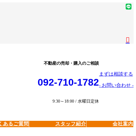
ア
イ
ア
コ
イ
ア
ン
コ
イ
ア
リ
ン
コ
イ
ア
ン
リ
ン
コ
イ
ク
ン
リ
ン
コ
ク
ン
リ
ン
ク
ン
リ
不動産の売却・購入のご相談
ク
ン
まずは相談する
ク
092-710-1782
- お問い合わせ -
9:30～18:00 / 水曜日定休
くあるご質問
スタッフ紹介
会社案内