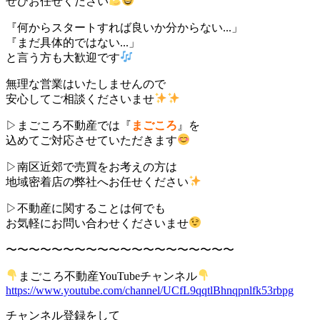
ぜひお任せください
『何からスタートすれば良いか分からない...」
『まだ具体的ではない...」
と言う方も大歓迎です
無理な営業はいたしませんので
安心してご相談くださいませ
▷まごころ不動産では『
まごころ
』を
込めてご対応させていただきます
▷南区近郊で売買をお考えの方は
地域密着店の弊社へお任せください
▷不動産に関することは何でも
お気軽にお問い合わせくださいませ
〜〜〜〜〜〜〜〜〜〜〜〜〜〜〜〜〜〜〜〜
まごころ不動産YouTubeチャンネル
https://www.youtube.com/channel/UCfL9qqtlBhnqpnlfk53rbpg
チャンネル登録をして