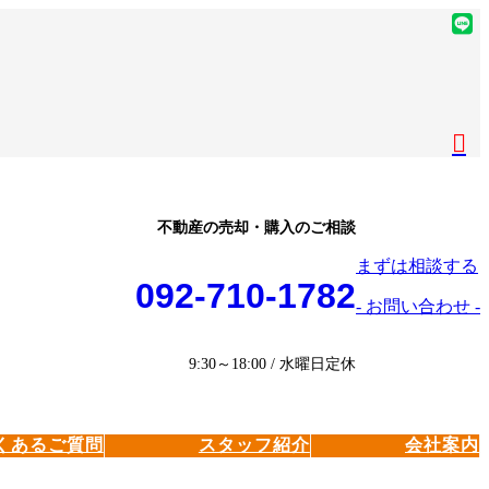
ア
イ
ア
コ
イ
ア
ン
コ
イ
ア
リ
ン
コ
イ
ア
ン
リ
ン
コ
イ
ク
ン
リ
ン
コ
ク
ン
リ
ン
ク
ン
リ
不動産の売却・購入のご相談
ク
ン
まずは相談する
ク
092-710-1782
- お問い合わせ -
9:30～18:00 / 水曜日定休
くあるご質問
スタッフ紹介
会社案内