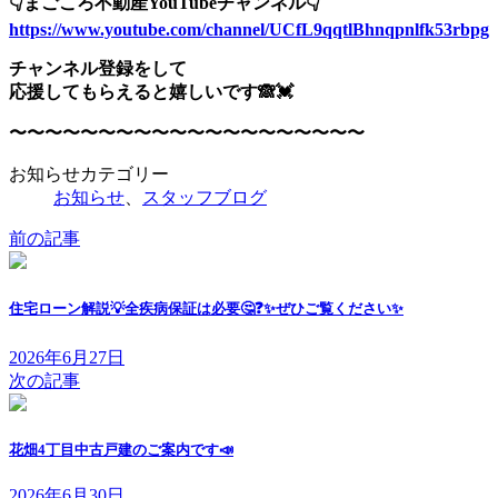
👇まごころ不動産YouTubeチャンネル👇
https://www.youtube.com/channel/UCfL9qqtlBhnqpnlfk53rbpg
チャンネル登録をして
応援してもらえると嬉しいです🙈💓
〜〜〜〜〜〜〜〜〜〜〜〜〜〜〜〜〜〜〜〜
お知らせカテゴリー
お知らせ
、
スタッフブログ
前の記事
住宅ローン解説💡全疾病保証は必要🤔❓✨ぜひご覧ください✨
2026年6月27日
次の記事
花畑4丁目中古戸建のご案内です📣
2026年6月30日