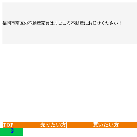
コ
ナ
ン
ビ
テ
ゲ
福岡市南区の不動産売買はまごころ不動産にお任せください！
ン
ー
ツ
シ
へ
ョ
ス
ン
キ
に
ッ
移
プ
動
売りたい方
買いたい方
TOP