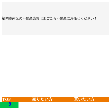
コ
ナ
ン
ビ
テ
ゲ
福岡市南区の不動産売買はまごころ不動産にお任せください！
ン
ー
ツ
シ
へ
ョ
ス
ン
キ
に
ッ
移
プ
動
売りたい方
買いたい方
TOP