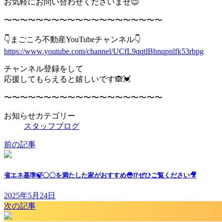
お気軽にお問い合わせくださいませ😉
〜〜〜〜〜〜〜〜〜〜〜〜〜〜〜〜〜〜〜〜
👇まごころ不動産YouTubeチャンネル👇
https://www.youtube.com/channel/UCfL9qqtlBhnqpnlfk53rbpg
チャンネル登録をして
応援してもらえると嬉しいです🙈💓
〜〜〜〜〜〜〜〜〜〜〜〜〜〜〜〜〜〜〜〜
お知らせカテゴリー
スタッフブログ
前の記事
省エネ基準🍃〇〇を満たした家がおすすめ😳⁉️ぜひご覧ください🎥
2025年5月24日
次の記事