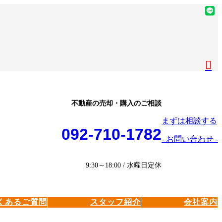
ア
イ
ア
コ
イ
ア
ン
コ
イ
ア
リ
ン
コ
イ
ア
ン
リ
ン
コ
イ
ク
ン
リ
ン
コ
ク
ン
リ
ン
ク
ン
リ
不動産の売却・購入のご相談
ク
ン
まずは相談する
ク
092-710-1782
- お問い合わせ -
9:30～18:00 / 水曜日定休
くあるご質問
スタッフ紹介
会社案内