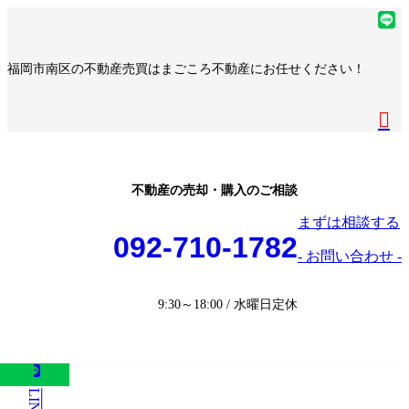
コ
ナ
ア
ン
ビ
イ
ア
テ
ゲ
コ
イ
ア
福岡市南区の不動産売買はまごころ不動産にお任せください！
ン
ー
ン
コ
イ
ア
ツ
シ
リ
ン
コ
イ
へ
ョ
ア
ン
リ
ン
コ
ス
ン
イ
ク
ン
リ
ン
キ
に
コ
ク
ン
リ
ッ
移
ン
ク
ン
プ
動
リ
不動産の売却・購入のご相談
ク
ン
まずは相談する
ク
092-710-1782
- お問い合わせ -
9:30～18:00 / 水曜日定休