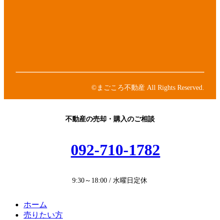
リ
コ
ア
ン
ン
イ
ク
リ
コ
ア
ン
ン
イ
ク
リ
コ
ア
ン
ン
イ
ク
リ
コ
ン
ン
©まごころ不動産 All Rights Reserved.
ク
リ
ン
ク
不動産の売却・購入のご相談
092-710-1782
9:30～18:00 / 水曜日定休
ホーム
売りたい方