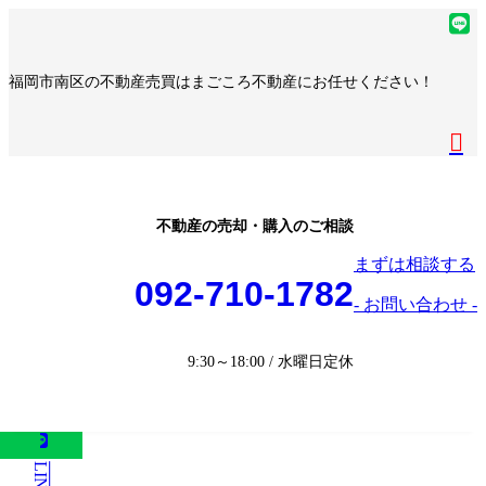
コ
ナ
ア
ン
ビ
イ
ア
テ
ゲ
コ
イ
ア
福岡市南区の不動産売買はまごころ不動産にお任せください！
ン
ー
ン
コ
イ
ア
ツ
シ
リ
ン
コ
イ
へ
ョ
ア
ン
リ
ン
コ
ス
ン
イ
ク
ン
リ
ン
キ
に
コ
ク
ン
リ
ッ
移
ン
ク
ン
プ
動
リ
不動産の売却・購入のご相談
ク
ン
まずは相談する
ク
092-710-1782
- お問い合わせ -
9:30～18:00 / 水曜日定休