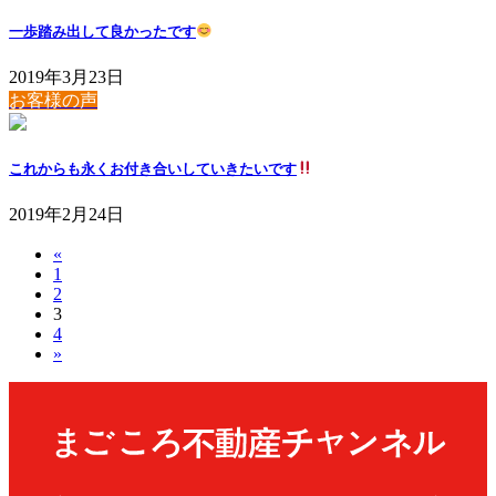
一歩踏み出して良かったです
2019年3月23日
お客様の声
これからも永くお付き合いしていきたいです
2019年2月24日
«
投
固
1
稿
固
2
定
固
3
定
ペ
の
固
4
定
ペ
ー
»
定
ペ
ペ
ー
ジ
ペ
ー
ジ
ー
ー
ジ
ジ
ジ
送