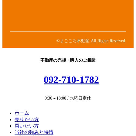
ク
リ
コ
ア
ン
ン
イ
ク
リ
コ
ア
ン
ン
イ
ク
リ
コ
ン
ン
©まごころ不動産 All Rights Reserved.
ク
リ
ン
ク
不動産の売却・購入のご相談
092-710-1782
9:30～18:00 / 水曜日定休
ホーム
売りたい方
買いたい方
当社の強みと特徴